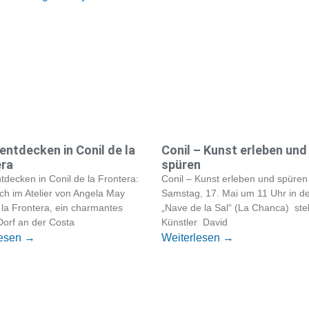
entdecken in Conil de la
Conil – Kunst erleben und
era
spüren
tdecken in Conil de la Frontera:
Conil – Kunst erleben und spüre
ch im Atelier von Angela May
Samstag, 17. Mai um 11 Uhr in d
 la Frontera, ein charmantes
„Nave de la Sal“ (La Chanca) stel
Dorf an der Costa
Künstler David
lesen →
Weiterlesen →