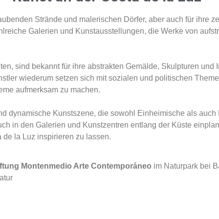
raubenden Strände und malerischen Dörfer, aber auch für ihre z
zahlreiche Galerien und Kunstausstellungen, die Werke von aufs
iten, sind bekannt für ihre abstrakten Gemälde, Skulpturen und I
ünstler wiederum setzen sich mit sozialen und politischen Them
obleme aufmerksam zu machen.
ge und dynamische Kunstszene, die sowohl Einheimische als auch
uch in den Galerien und Kunstzentren entlang der Küste einpla
 de la Luz inspirieren zu lassen.
iftung Montenmedio Arte Contemporáneo
im Naturpark bei B
atur