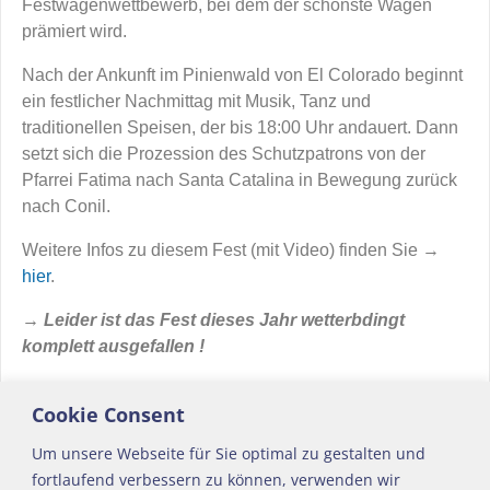
Festwagenwettbewerb, bei dem der schönste Wagen
prämiert wird.
Nach der Ankunft im Pinienwald von El Colorado beginnt
ein festlicher Nachmittag mit Musik, Tanz und
traditionellen Speisen, der bis 18:00 Uhr andauert. Dann
setzt sich die Prozession des Schutzpatrons von der
Pfarrei Fatima nach Santa Catalina in Bewegung zurück
nach Conil.
Weitere Infos zu diesem Fest (mit Video) finden Sie →
hier
.
→ Leider ist das Fest dieses Jahr wetterbdingt
komplett ausgefallen !
Aktuelles
permalink
Cookie Consent
Um unsere Webseite für Sie optimal zu gestalten und
←
Los Reyes Magos – Conil
Winter in Conil
→
fortlaufend verbessern zu können, verwenden wir
Artikelnavigation
2026