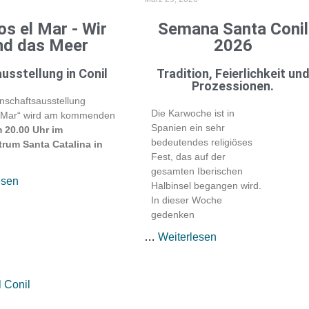
s el Mar - Wir
Semana Santa Conil
nd das Meer
2026
usstellung in Conil
Tradition, Feierlichkeit un
Prozessionen.
nschaftsausstellung
Die Karwoche ist in
 Mar“ wird am kommenden
Spanien ein sehr
m 20.00 Uhr im
bedeutendes religiöses
trum Santa Catalina in
Fest, das auf der
gesamten Iberischen
esen
Halbinsel begangen wird.
In dieser Woche
gedenken
…
Weiterlesen