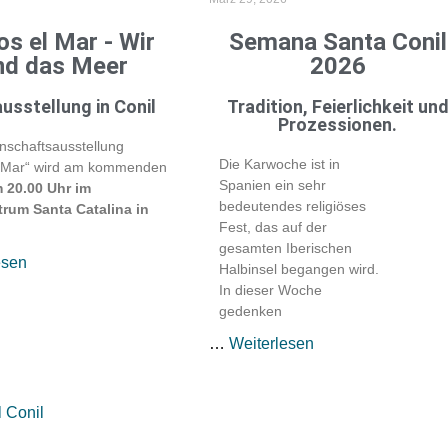
s el Mar - Wir
Semana Santa Conil
nd das Meer
2026
usstellung in Conil
Tradition, Feierlichkeit un
Prozessionen.
nschaftsausstellung
Die Karwoche ist in
 Mar“ wird am kommenden
Spanien ein sehr
m 20.00 Uhr im
bedeutendes religiöses
trum Santa Catalina in
Fest, das auf der
gesamten Iberischen
esen
Halbinsel begangen wird.
In dieser Woche
gedenken
…
Weiterlesen