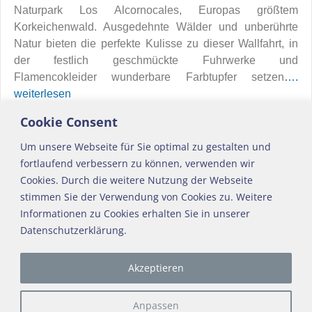
Naturpark Los Alcornocales, Europas größtem
Korkeichenwald. Ausgedehnte Wälder und unberührte
Natur bieten die perfekte Kulisse zu dieser Wallfahrt, in
der festlich geschmückte Fuhrwerke und
Flamencokleider wunderbare Farbtupfer setzen
….
weiterlesen
Cookie Consent
Feste
permalink
Um unsere Webseite für Sie optimal zu gestalten und
fortlaufend verbessern zu können, verwenden wir
←
Feria in Jerez de la Frontera
Saca de Yeguas
→
Artikelnavigation
Cookies. Durch die weitere Nutzung der Webseite
stimmen Sie der Verwendung von Cookies zu. Weitere
Informationen zu Cookies erhalten Sie in unserer
Datenschutzerklärung.
Impressum
Akzeptieren
Datenschutz
Kontakt
Anpassen
About