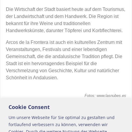
Die Wirtschaft der Stadt basiert heute auf dem Tourismus,
der Landwirtschaft und dem Handwerk. Die Region ist
bekannt für ihre Weine und traditionellen
Handwerkskünste, darunter Töpferei und Korbflechterei.
Arcos de la Frontera ist auch ein kulturelles Zentrum mit
Veranstaltungen, Festivals und einer lebendigen
Gemeinschaft, die die andalusische Tradition pflegt. Die
Stadt ist ein hervorragendes Beispiel für die
Verschmelzung von Geschichte, Kultur und natürlicher
Schönheit in Andalusien.
Fotos: www.lasnubes.es
Cookie Consent
Orte Hinterland
permalink
Um unsere Webseite für Sie optimal zu gestalten und
fortlaufend verbessern zu können, verwenden wir
←
Setenil de las Bodegas
Francisco Alba
→
Artikelnavigation
Cookies. Durch die weitere Nutzung der Webseite