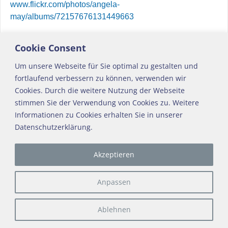
www.flickr.com/photos/angela-
may/albums/72157676131449663
Reiseberichte
permalink
Cookie Consent
Um unsere Webseite für Sie optimal zu gestalten und
←
„Feria de Queso“ in
Silla del Papa – Romeria de la
fortlaufend verbessern zu können, verwenden wir
Artikelnavigation
Villaluenga del Rosario
Sangre
→
Cookies. Durch die weitere Nutzung der Webseite
stimmen Sie der Verwendung von Cookies zu. Weitere
Informationen zu Cookies erhalten Sie in unserer
Datenschutzerklärung.
Impressum
Akzeptieren
Datenschutz
Kontakt
Anpassen
About
Ablehnen
2025 © anda-luz.eu (seit 2008)
-
Weaver Xtreme Theme
Datenschutz