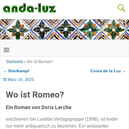
Startseite
»
Wo ist Romeo?
←
Stierkampf
Costa de la Luz
→
Artikelnavigation
März 15, 2025
Wo ist Romeo?
EIn Roman von Doris Lerche
erschienen bei Luebbe Verlagsgruppe (1996), ist leider
nur mehr antiquarisch zu beziehen. Ein amüsanter