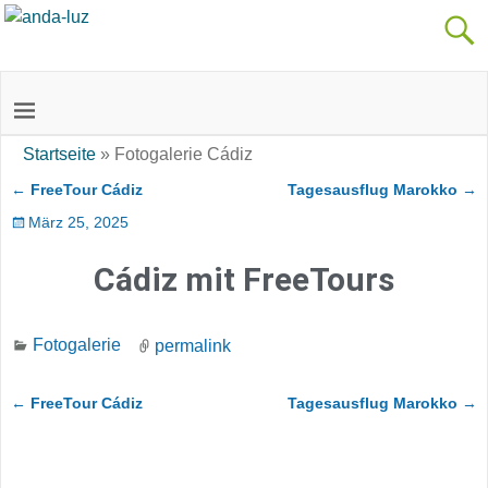
Startseite
»
Fotogalerie Cádiz
←
FreeTour Cádiz
Tagesausflug Marokko
→
Artikelnavigation
März 25, 2025
Cádiz mit FreeTours
Fotogalerie
permalink
←
FreeTour Cádiz
Tagesausflug Marokko
→
Artikelnavigation